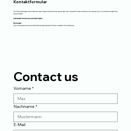
Kontaktformular
Für Terminanfragen, Informationen oder Fragen können Sie uns gerne über das Kontaktformular erreichen. Wir werden uns so schnell wie möglich bei
Ihnen melden.
Individuelle Termine auch per Mail möglich.
Buchungen:
Nutzen Sie gerne unseren Online-Buchungskalender für eine schnellere Terminfindung.
Contact us
Vorname
*
Nachname
*
E-Mail