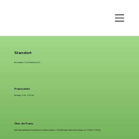
Standort
Boznerplatz 7, 6020 Innsbruck, AT
Praxiszeiten
Montags: 14.00 - 17.00 Uhr
Über die Praxis
Die Praxis befindet sich in Innsbruck, in der Boznerplatz 7. Die Öffnungszeiten sind montags von 14.00 bis 17.00 Uhr.